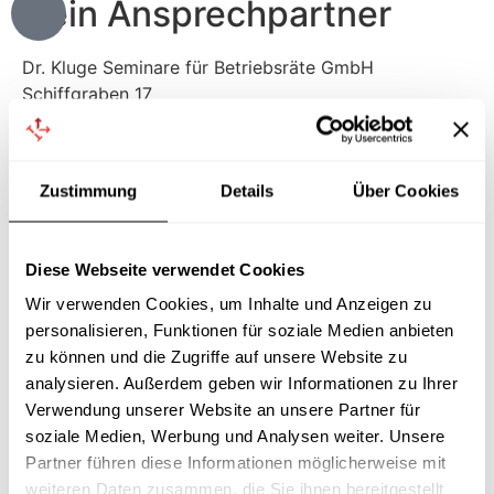
Dein Ansprechpartner
Dr. Kluge Seminare für Betriebsräte GmbH
Schiffgraben 17
30159 Hannover
Fon 0511 / 54 39 21 66
Zustimmung
Details
Über Cookies
Fax 0511 / 54 39 21 67
Impressum
Diese Webseite verwendet Cookies
Datenschutz
Wir verwenden Cookies, um Inhalte und Anzeigen zu
Quick-Links
personalisieren, Funktionen für soziale Medien anbieten
zu können und die Zugriffe auf unsere Website zu
betriebsrat seminare
analysieren. Außerdem geben wir Informationen zu Ihrer
betriebsrat inhouse Seminare
Verwendung unserer Website an unsere Partner für
betriebsrat webinare
soziale Medien, Werbung und Analysen weiter. Unsere
betriebsrat wissen
Partner führen diese Informationen möglicherweise mit
betriebsrat muster & vorlagen
weiteren Daten zusammen, die Sie ihnen bereitgestellt
betriebsrat gründen