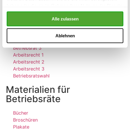
haben oder die sie im Rahmen Ihrer Nutzung der Dienste
Shop
gesammelt haben.
Seminare
Alle zulassen
Betriebsrat 1
Ablehnen
Betriebsrat 2
Betriebsrat 3
Arbeitsrecht 1
Arbeitsrecht 2
Arbeitsrecht 3
Betriebsratswahl
Materialien für
Betriebsräte
Bücher
Broschüren
Kundenbewertungen und Erfahrungen zu
Dr. Kluge Seminare
Plakate