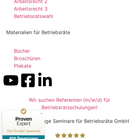
Arbeitsrecht 2
Arbeitsrecht 3
Betriebsratswahl
Materialien für Betriebsräte
Bücher
Broschüren
Kundenbewertungen und Erfahrungen zu
Plakate
Dr. Kluge Seminare
SEHR GUT
%
99
Empfehlungen auf
ProvenExpert.com
5,00
/
4,90
Wir suchen Referenten (m/w/d) für
199
Betriebsratsschulungen!
659
Bewertungen auf
2
Bewertungen von
ProvenExpert.com
© 2026 Dr. Kluge Seminare für Betriebsräte GmbH
anderen Quellen
Von Kunden bewertet
Blick aufs ProvenExpert-Profil werfen
858
Bewertungen