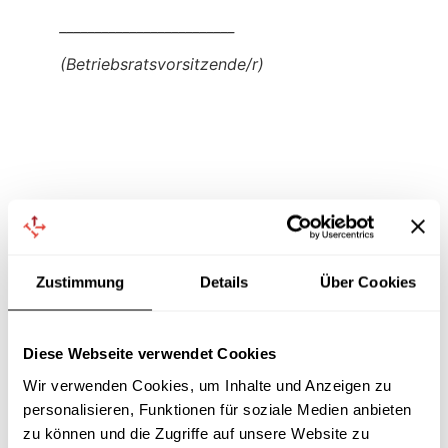
_________________________
(Betriebsratsvorsitzende/r)
aktuell: erschienen 2022
540 Seiten
39,90 EUR
versandkostenfreie Lieferung
Zustimmung
Details
Über Cookies
auf Rechnung
(Bezahlung erst nach Lieferung)
Diese Webseite verwendet Cookies
Mustergültiger Betriebsrat!
Wir verwenden Cookies, um Inhalte und Anzeigen zu
personalisieren, Funktionen für soziale Medien anbieten
Vorlagen und Beispiele für Beschlüsse und Schreiben
zu können und die Zugriffe auf unsere Website zu
von Betriebsräten