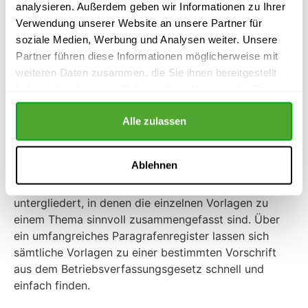
analysieren. Außerdem geben wir Informationen zu Ihrer
Verwendung unserer Website an unsere Partner für
von Dr. jur. Henning Kluge
soziale Medien, Werbung und Analysen weiter. Unsere
Partner führen diese Informationen möglicherweise mit
weiteren Daten zusammen, die Sie ihnen bereitgestellt
Betriebsratsarbeit besteht häufig aus Schreibarbeit.
haben oder die sie im Rahmen Ihrer Nutzung der Dienste
Um diese zu erleichtern, finden Betriebsräte in
gesammelt haben.
diesem Buch
über 300 Vorlagen für
die Formulierung
Alle zulassen
von
Betriebsratsbeschlüssen und Schreiben
zu
allen wichtigen Arbeits- und Aufgabenbereichen eines
Betriebsrats.
Ablehnen
Dieses Buch ist in verschiedene Themenbereiche
untergliedert, in denen die einzelnen Vorlagen zu
einem Thema sinnvoll zusammengefasst sind. Über
ein umfangreiches Paragrafenregister lassen sich
sämtliche Vorlagen zu einer bestimmten Vorschrift
aus dem Betriebsverfassungsgesetz schnell und
einfach finden.