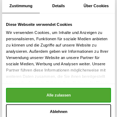
Zustimmung
Details
Über Cookies
Wir behandeln Deine E-Mail streng vertraulich und
geben sie nicht an Dritte weiter!
Diese Webseite verwendet Cookies
Wir verwenden Cookies, um Inhalte und Anzeigen zu
Dein Ansprechpartner
personalisieren, Funktionen für soziale Medien anbieten
zu können und die Zugriffe auf unsere Website zu
Dr. Kluge Seminare für Betriebsräte GmbH
analysieren. Außerdem geben wir Informationen zu Ihrer
Schiffgraben 17
Verwendung unserer Website an unsere Partner für
30159 Hannover
soziale Medien, Werbung und Analysen weiter. Unsere
Partner führen diese Informationen möglicherweise mit
Fon 0511 / 54 39 21 66
weiteren Daten zusammen, die Sie ihnen bereitgestellt
Fax 0511 / 54 39 21 67
haben oder die sie im Rahmen Ihrer Nutzung der Dienste
gesammelt haben.
Impressum
Alle zulassen
Datenschutz
Ablehnen
Quick-Links