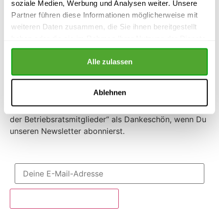
soziale Medien, Werbung und Analysen weiter. Unsere
Partner führen diese Informationen möglicherweise mit
weiteren Daten zusammen, die Sie ihnen bereitgestellt
Kluge(r) Tipp! Kostenlos!
haben oder die sie im Rahmen Ihrer Nutzung der Dienste
gesammelt haben.
Kostenloses eBook
Alle zulassen
„Rechte & Pflichten der Betriebsratsmitglieder“
v
on Dr. jur. Henning Kluge
Ablehnen
Erhalte kostenlos unser eBook „Rechte & Pflichten
der Betriebsratsmitglieder“ als Dankeschön, wenn Du
unseren Newsletter abonnierst.
Jetzt Gratisbuch sichern