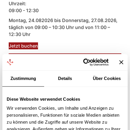
Uhrzeit:
09:00 - 12:30
Montag, 24.082026 bis Donnerstag, 27.08.2026,
täglich von 09:00 – 10:30 Uhr und von 11:00 –
12:30 Uhr
Jetzt buchen
Webinar Betriebsrat 1
07.09.2026
|
09:00
-
12:30
Zustimmung
Details
Über Cookies
Webinar Betriebsrat 1
05.10.2026
|
09:00
-
12:30
Diese Webseite verwendet Cookies
Webinar Betriebsrat 2
19.10.2026
|
09:00
-
12:30
Wir verwenden Cookies, um Inhalte und Anzeigen zu
personalisieren, Funktionen für soziale Medien anbieten
Webinar Betriebsrat 1
zu können und die Zugriffe auf unsere Website zu
02.11.2026
|
09:00
-
12:30
analysieren. Außerdem geben wir Informationen zu Ihrer