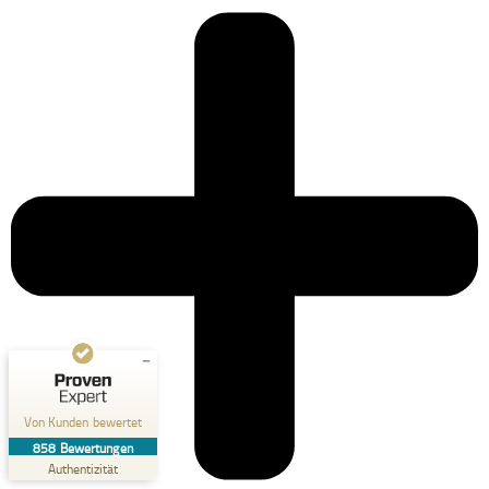
Kundenbewertungen und Erfahrungen zu
Dr. Kluge Seminare
SEHR GUT
%
99
Empfehlungen auf
ProvenExpert.com
5,00
/
4,90
199
659
Bewertungen auf
2
Bewertungen von
ProvenExpert.com
anderen Quellen
Von Kunden bewertet
Blick aufs ProvenExpert-Profil werfen
858
Bewertungen
04.08.2026
Authentizität