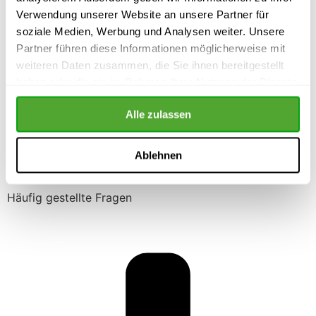
Verwendung unserer Website an unsere Partner für
Webinar Betriebsrat 2
07.12.2026
|
09:00
-
12:30
soziale Medien, Werbung und Analysen weiter. Unsere
Partner führen diese Informationen möglicherweise mit
weiteren Daten zusammen, die Sie ihnen bereitgestellt
Webinar Betriebsrat 3
14.12.2026
|
09:00
-
12:30
haben oder die sie im Rahmen Ihrer Nutzung der Dienste
gesammelt haben.
Webinar Betriebsrat 1
Alle zulassen
08.02.2027
|
09:00
-
12:30
Ablehnen
Häufig gestellte Fragen