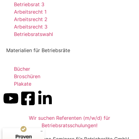
Betriebsrat 3
Arbeitsrecht 1
Arbeitsrecht 2
Arbeitsrecht 3
Betriebsratswahl
Materialien für Betriebsräte
Bücher
Broschüren
Kundenbewertungen und Erfahrungen zu
Plakate
Dr. Kluge Seminare
SEHR GUT
%
99
Empfehlungen auf
ProvenExpert.com
5,00
/
4,90
Wir suchen Referenten (m/w/d) für
199
Betriebsratsschulungen!
659
Bewertungen auf
2
Bewertungen von
ProvenExpert.com
© 2026 Dr. Kluge Seminare für Betriebsräte GmbH
anderen Quellen