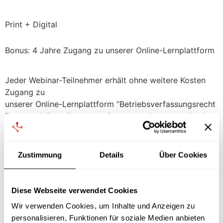
Print + Digital
Bonus: 4 Jahre Zugang zu unserer Online-Lernplattform
Jeder Webinar-Teilnehmer erhält ohne weitere Kosten
Zugang zu
unserer Online-Lernplattform “Betriebsverfassungsrecht
Fresh-Up”. Dort findest du Schulungsvideos zu allen im
Seminar behandelten Themen mit einer Gesamtdauer
von über 9 Stunden. So kannst du alle Seminarinhalte in
deinem eigenen Tempo wiederholen oder dir noch
Zustimmung
Details
Über Cookies
einmal gezielt die Themen auswählen, die dich
besonders interessieren.
Diese Webseite verwendet Cookies
Mit App für iPhone und Android
Wir verwenden Cookies, um Inhalte und Anzeigen zu
Intuitive Navigation
personalisieren, Funktionen für soziale Medien anbieten