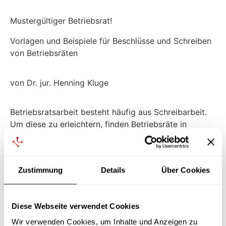
Mustergültiger Betriebsrat!
Vorlagen und Beispiele für Beschlüsse und Schreiben
von Betriebsräten
von Dr. jur. Henning Kluge
Betriebsratsarbeit besteht häufig aus Schreibarbeit.
Um diese zu erleichtern, finden Betriebsräte in
diesem Buch
über 300 Vorlagen für
die Formulierung
von
Betriebsratsbeschlüssen und Schreiben
zu
allen wichtigen Arbeits- und Aufgabenbereichen eines
Zustimmung
Details
Über Cookies
Betriebsrats.
Dieses Buch ist in verschiedene Themenbereiche
untergliedert, in denen die einzelnen Vorlagen zu
Diese Webseite verwendet Cookies
einem Thema sinnvoll zusammengefasst sind. Über
Wir verwenden Cookies, um Inhalte und Anzeigen zu