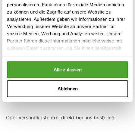
ein umfangreiches Paragrafenregister lassen sich
personalisieren, Funktionen für soziale Medien anbieten
sämtliche Vorlagen zu einer bestimmten Vorschrift
zu können und die Zugriffe auf unsere Website zu
aus dem Betriebsverfassungsgesetz schnell und
analysieren. Außerdem geben wir Informationen zu Ihrer
einfach finden.
Verwendung unserer Website an unsere Partner für
soziale Medien, Werbung und Analysen weiter. Unsere
Zu jeder Vorlage werden die wichtigsten rechtlichen
Partner führen diese Informationen möglicherweise mit
Aspekte erläutert. Zu vielen Vorlagen finden sich
weiteren Daten zusammen, die Sie ihnen bereitgestellt
außerdem Beispiele, die deutlich machen, wie die
haben oder die sie im Rahmen Ihrer Nutzung der Dienste
Umsetzung einer Vorlage in der Praxis aussehen
gesammelt haben.
könnte.
Alle zulassen
Sämtliche Vorlagen stehen
als Word- und PDF-
Dokumente zum Download
bereit.
Ablehnen
Jetzt bei Amazon.de kaufen
Oder versandkostenfrei direkt bei uns bestellen: