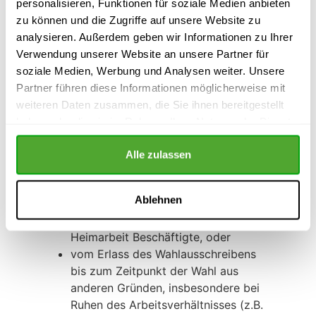
personalisieren, Funktionen für soziale Medien anbieten
_______________________________
zu können und die Zugriffe auf unsere Website zu
analysieren. Außerdem geben wir Informationen zu Ihrer
Wahlberechtigten dieser
Verwendung unserer Website an unsere Partner für
Betriebsteile/Kleinstbetriebe werden die
soziale Medien, Werbung und Analysen weiter. Unsere
Briefwahlunterlagen unaufgefordert
Partner führen diese Informationen möglicherweise mit
zugesandt. Ebenso erhalten
weiteren Daten zusammen, die Sie ihnen bereitgestellt
Arbeitnehmer/innen, von denen dem
haben oder die sie im Rahmen Ihrer Nutzung der Dienste
Wahlvorstand bekannt ist, dass sie
gesammelt haben.
im Zeitpunkt der Wahl nach der
Alle zulassen
Eigenart ihres
Beschäftigungsverhältnisses,
Ablehnen
insbesondere im Außendienst oder
mit Telearbeit Beschäftigte und in
Heimarbeit Beschäftigte, oder
vom Erlass des Wahlausschreibens
bis zum Zeitpunkt der Wahl aus
anderen Gründen, insbesondere bei
Ruhen des Arbeitsverhältnisses (z.B.