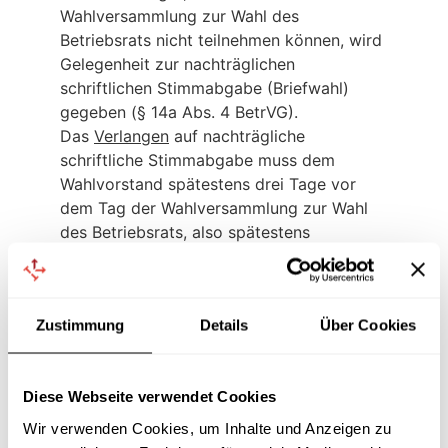
Wahlversammlung zur Wahl des
Betriebsrats nicht teilnehmen können, wird
Gelegenheit zur nachträglichen
schriftlichen Stimmabgabe (Briefwahl)
gegeben (§ 14a Abs. 4 BetrVG).
Das
Verlangen
auf nachträgliche
schriftliche Stimmabgabe muss dem
Wahlvorstand spätestens drei Tage vor
dem Tag der Wahlversammlung zur Wahl
des Betriebsrats, also spätestens
am__________ mitgeteilt werden.
Für folgende Betriebsteile/Kleinstbetriebe
hat der Wahlvorstand entsprechend
Zustimmung
Details
Über Cookies
§ 24 Abs. 3 Wahlordnung die nachträgliche
schriftliche Stimmabgabe (Briefwahl)
beschlossen:
Diese Webseite verwendet Cookies
_______________________________
Wir verwenden Cookies, um Inhalte und Anzeigen zu