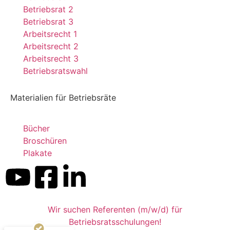
Betriebsrat 2
Betriebsrat 3
Arbeitsrecht 1
Arbeitsrecht 2
Arbeitsrecht 3
Betriebsratswahl
Materialien für Betriebsräte
Bücher
Broschüren
Kundenbewertungen und Erfahrungen zu
Plakate
Dr. Kluge Seminare
SEHR GUT
%
99
Empfehlungen auf
ProvenExpert.com
5,00
/
4,90
Wir suchen Referenten (m/w/d) für
199
Betriebsratsschulungen!
659