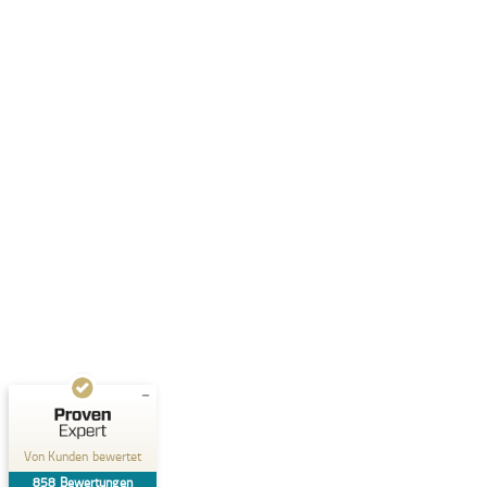
Kundenbewertungen und Erfahrungen zu
Dr. Kluge Seminare
SEHR GUT
%
99
Empfehlungen auf
ProvenExpert.com
5,00
/
4,90
199
659
Bewertungen auf
2
Bewertungen von
ProvenExpert.com
anderen Quellen
Von Kunden bewertet
Blick aufs ProvenExpert-Profil werfen
858
Bewertungen