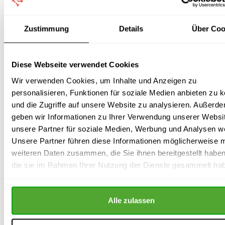
Sofern eine Verlegung des Wahltermins erfolgt, ist das
bisherige Wahlausschreiben immer zurückzunehmen. Ein
Zustimmung
Details
Über Coo
neues Wahlausschreiben muss erlassen und
bekanntgemacht werden.
Diese Webseite verwendet Cookies
Wir verwenden Cookies, um Inhalte und Anzeigen zu
personalisieren, Funktionen für soziale Medien anbieten zu 
aktuell: erschienen 2022
und die Zugriffe auf unsere Website zu analysieren. Außerd
269 Seiten
geben wir Informationen zu Ihrer Verwendung unserer Websi
29,90 EUR
unsere Partner für soziale Medien, Werbung und Analysen we
versandkostenfreie Lieferung
Unsere Partner führen diese Informationen möglicherweise m
auf Rechnung
weiteren Daten zusammen, die Sie ihnen bereitgestellt habe
die sie im Rahmen Ihrer Nutzung der Dienste gesammelt ha
(Bezahlung erst nach Lieferung)
Buch: „Betriebsratswahl“
Alle zulassen
Die Betriebsratswahl rechtssicher vorbereiten und
durchführen.