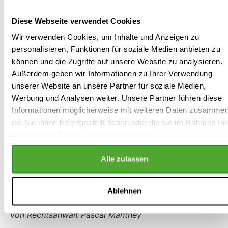
Betriebsrat spätestens den Wahlvorstand
bestellen?
Diese Webseite verwendet Cookies
Wir verwenden Cookies, um Inhalte und Anzeigen zu
personalisieren, Funktionen für soziale Medien anbieten zu
können und die Zugriffe auf unsere Website zu analysieren.
aktuell: erschienen 2022
Außerdem geben wir Informationen zu Ihrer Verwendung
269 Seiten
unserer Website an unsere Partner für soziale Medien,
29,90 EUR
Werbung und Analysen weiter. Unsere Partner führen diese
versandkostenfreie Lieferung
Informationen möglicherweise mit weiteren Daten zusammen
auf Rechnung
die Sie ihnen bereitgestellt haben oder die sie im Rahmen Ihr
(Bezahlung erst nach Lieferung)
Nutzung der Dienste gesammelt haben.
Buch: „Betriebsratswahl“
Alle zulassen
Die Betriebsratswahl rechtssicher vorbereiten und
durchführen.
Ablehnen
von Rechtsanwalt Pascal Manthey