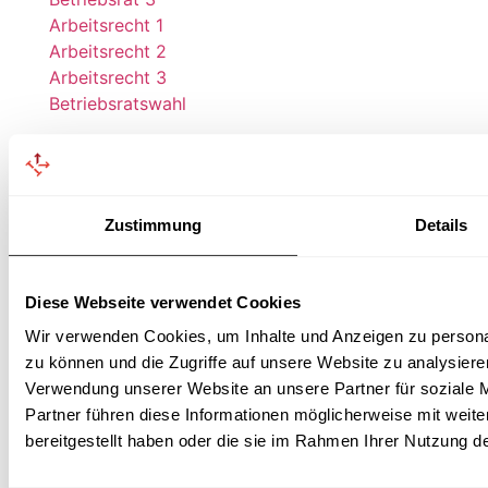
Arbeitsrecht 1
Arbeitsrecht 2
Arbeitsrecht 3
Betriebsratswahl
Materialien für
Betriebsräte
Zustimmung
Details
Bücher
Broschüren
Plakate
Diese Webseite verwendet Cookies
Wir verwenden Cookies, um Inhalte und Anzeigen zu personal
zu können und die Zugriffe auf unsere Website zu analysier
Verwendung unserer Website an unsere Partner für soziale 
Wir suchen Referenten (m/w/d) für
Partner führen diese Informationen möglicherweise mit weit
Betriebsratsschulungen!
bereitgestellt haben oder die sie im Rahmen Ihrer Nutzung 
© 2026 Dr. Kluge Seminare für Betriebsräte GmbH