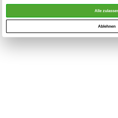
Alle zulasse
858
Bewertungen auf ProvenExpert.com
Ablehnen
Dr.Kluge Seminare