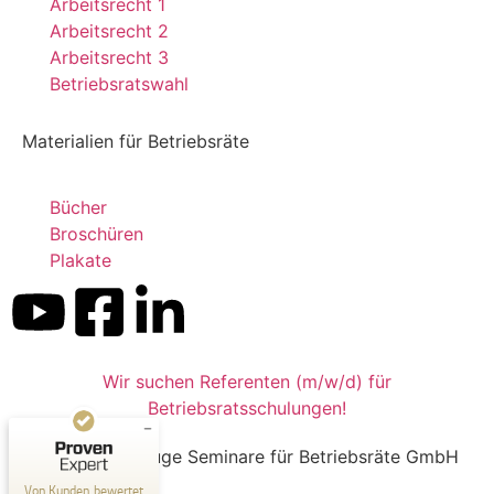
Arbeitsrecht 1
Arbeitsrecht 2
Arbeitsrecht 3
Betriebsratswahl
Materialien für Betriebsräte
Bücher
Broschüren
Kundenbewertungen und Erfahrungen zu
Plakate
Dr. Kluge Seminare
SEHR GUT
%
99
Empfehlungen auf
ProvenExpert.com
5,00
/
4,90
Wir suchen Referenten (m/w/d) für
199
Betriebsratsschulungen!
659
Bewertungen auf
2
Bewertungen von
ProvenExpert.com
© 2026 Dr. Kluge Seminare für Betriebsräte GmbH
anderen Quellen
Von Kunden bewertet