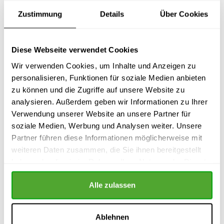
Zustimmung
Details
Über Cookies
Vorname
Diese Webseite verwendet Cookies
Nachname
Wir verwenden Cookies, um Inhalte und Anzeigen zu
personalisieren, Funktionen für soziale Medien anbieten
zu können und die Zugriffe auf unsere Website zu
Straße + Hausnr.
analysieren. Außerdem geben wir Informationen zu Ihrer
Verwendung unserer Website an unsere Partner für
soziale Medien, Werbung und Analysen weiter. Unsere
PLZ + Ort
Partner führen diese Informationen möglicherweise mit
weiteren Daten zusammen, die Sie ihnen bereitgestellt
haben oder die sie im Rahmen Ihrer Nutzung der Dienste
Ihre E-Mail Adresse
gesammelt haben.
Alle zulassen
*Pflichtfelder
Deine Daten werden verschlüsselt übertragen.
Ablehnen
Selbstverständlich behandeln wir Deine Anfrage streng