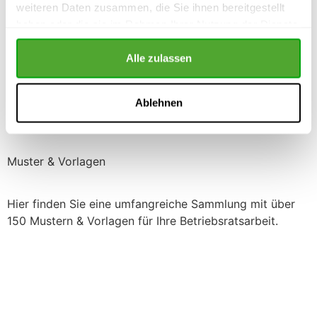
weiteren Daten zusammen, die Sie ihnen bereitgestellt
haben oder die sie im Rahmen Ihrer Nutzung der Dienste
Jetzt bei Amazon.de kaufen
gesammelt haben.
Alle zulassen
Oder versandkostenfrei direkt bei uns bestellen:
Ablehnen
Direkt bei uns bestellen (keine Versandkosten)
Muster & Vorlagen
Hier finden Sie eine umfangreiche Sammlung mit über
150 Mustern & Vorlagen für Ihre Betriebsratsarbeit.
Einchecken und mehr checken