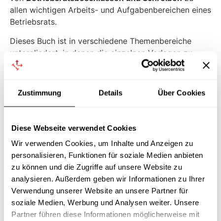
allen wichtigen Arbeits- und Aufgabenbereichen eines
Betriebsrats.
Dieses Buch ist in verschiedene Themenbereiche
untergliedert, in denen die einzelnen Vorlagen zu
einem Thema sinnvoll zusammengefasst sind. Über
ein umfangreiches Paragrafenregister lassen sich
sämtliche Vorlagen zu einer bestimmten Vorschrift
Zustimmung
Details
Über Cookies
aus dem Betriebsverfassungsgesetz schnell und
einfach finden.
Diese Webseite verwendet Cookies
Zu jeder Vorlage werden die wichtigsten rechtlichen
Aspekte erläutert. Zu vielen Vorlagen finden sich
Wir verwenden Cookies, um Inhalte und Anzeigen zu
außerdem Beispiele, die deutlich machen, wie die
personalisieren, Funktionen für soziale Medien anbieten
Umsetzung einer Vorlage in der Praxis aussehen
zu können und die Zugriffe auf unsere Website zu
könnte.
analysieren. Außerdem geben wir Informationen zu Ihrer
Verwendung unserer Website an unsere Partner für
Sämtliche Vorlagen stehen
als Word- und PDF-
soziale Medien, Werbung und Analysen weiter. Unsere
Dokumente zum Download
bereit.
Partner führen diese Informationen möglicherweise mit