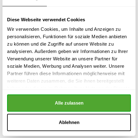
Um diese zu erleichtern, finden Betriebsräte in
diesem Buch
über 300 Vorlagen für
die Formulierung
von
Betriebsratsbeschlüssen und Schreiben
zu
Diese Webseite verwendet Cookies
allen wichtigen Arbeits- und Aufgabenbereichen eines
Wir verwenden Cookies, um Inhalte und Anzeigen zu
Betriebsrats.
personalisieren, Funktionen für soziale Medien anbieten
Dieses Buch ist in verschiedene Themenbereiche
zu können und die Zugriffe auf unsere Website zu
untergliedert, in denen die einzelnen Vorlagen zu
analysieren. Außerdem geben wir Informationen zu Ihrer
einem Thema sinnvoll zusammengefasst sind. Über
Verwendung unserer Website an unsere Partner für
ein umfangreiches Paragrafenregister lassen sich
soziale Medien, Werbung und Analysen weiter. Unsere
sämtliche Vorlagen zu einer bestimmten Vorschrift
Partner führen diese Informationen möglicherweise mit
aus dem Betriebsverfassungsgesetz schnell und
weiteren Daten zusammen, die Sie ihnen bereitgestellt
einfach finden.
haben oder die sie im Rahmen Ihrer Nutzung der Dienste
gesammelt haben.
Zu jeder Vorlage werden die wichtigsten rechtlichen
Alle zulassen
Aspekte erläutert. Zu vielen Vorlagen finden sich
außerdem Beispiele, die deutlich machen, wie die
Umsetzung einer Vorlage in der Praxis aussehen
Ablehnen
könnte.