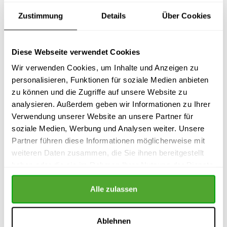
(Betriebsratsvorsitzende/r)
Zustimmung
Details
Über Cookies
Diese Webseite verwendet Cookies
Wir verwenden Cookies, um Inhalte und Anzeigen zu
aktuell: erschienen 2022
personalisieren, Funktionen für soziale Medien anbieten
540 Seiten
zu können und die Zugriffe auf unsere Website zu
39,90 EUR
analysieren. Außerdem geben wir Informationen zu Ihrer
versandkostenfreie Lieferung
Verwendung unserer Website an unsere Partner für
auf Rechnung
soziale Medien, Werbung und Analysen weiter. Unsere
(Bezahlung erst nach Lieferung)
Partner führen diese Informationen möglicherweise mit
weiteren Daten zusammen, die Sie ihnen bereitgestellt
Mustergültiger Betriebsrat!
haben oder die sie im Rahmen Ihrer Nutzung der Dienste
gesammelt haben.
Vorlagen und Beispiele für Beschlüsse und Schreiben
Alle zulassen
von Betriebsräten
Ablehnen