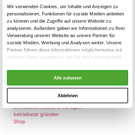
Schiffgraben 17
Wir verwenden Cookies, um Inhalte und Anzeigen zu
30159 Hannover
personalisieren, Funktionen für soziale Medien anbieten
zu können und die Zugriffe auf unsere Website zu
Fon 0511 / 54 39 21 66
analysieren. Außerdem geben wir Informationen zu Ihrer
Fax 0511 / 54 39 21 67
Verwendung unserer Website an unsere Partner für
soziale Medien, Werbung und Analysen weiter. Unsere
Impressum
Partner führen diese Informationen möglicherweise mit
Datenschutz
weiteren Daten zusammen, die Sie ihnen bereitgestellt
haben oder die sie im Rahmen Ihrer Nutzung der Dienste
Quick-Links
gesammelt haben.
betriebsrat seminare
Alle zulassen
betriebsrat inhouse Seminare
betriebsrat webinare
Ablehnen
betriebsrat wissen
betriebsrat muster & vorlagen
betriebsrat gründen
Shop