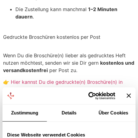
Die Zustellung kann manchmal
1–2 Minuten
dauern
.
Gedruckte Broschüren kostenlos per Post
Wenn Du die Broschüre(n) lieber als gedrucktes Heft
nutzen möchtest, senden wir sie Dir gern
kostenlos und
versandkostenfrei
per Post zu.
👉
Hier kannst Du die gedruckte(n) Broschüre(n) in
unserem Shop bestellen
Dein Ansprechpartner
Zustimmung
Details
Über Cookies
Dr. Kluge Seminare für Betriebsräte GmbH
Diese Webseite verwendet Cookies