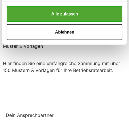
haben oder die sie im Rahmen Ihrer Nutzung der Dienste
Oder versandkostenfrei direkt bei uns bestellen:
gesammelt haben.
Alle zulassen
Direkt bei uns bestellen (keine Versandkosten)
Ablehnen
Muster & Vorlagen
Hier finden Sie eine umfangreiche Sammlung mit über
150 Mustern & Vorlagen für Ihre Betriebsratsarbeit.
Einchecken und mehr checken
Dein Ansprechpartner