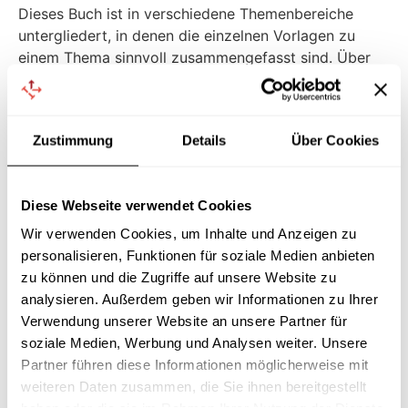
Dieses Buch ist in verschiedene Themenbereiche
untergliedert, in denen die einzelnen Vorlagen zu
einem Thema sinnvoll zusammengefasst sind. Über
ein umfangreiches Paragrafenregister lassen sich
sämtliche Vorlagen zu einer bestimmten Vorschrift
aus dem Betriebsverfassungsgesetz schnell und
Zustimmung
Details
Über Cookies
einfach finden.
Zu jeder Vorlage werden die wichtigsten rechtlichen
Aspekte erläutert. Zu vielen Vorlagen finden sich
Diese Webseite verwendet Cookies
außerdem Beispiele, die deutlich machen, wie die
Wir verwenden Cookies, um Inhalte und Anzeigen zu
Umsetzung einer Vorlage in der Praxis aussehen
personalisieren, Funktionen für soziale Medien anbieten
könnte.
zu können und die Zugriffe auf unsere Website zu
analysieren. Außerdem geben wir Informationen zu Ihrer
Sämtliche Vorlagen stehen
als Word- und PDF-
Verwendung unserer Website an unsere Partner für
Dokumente zum Download
bereit.
soziale Medien, Werbung und Analysen weiter. Unsere
Partner führen diese Informationen möglicherweise mit
Jetzt bei Amazon.de kaufen
weiteren Daten zusammen, die Sie ihnen bereitgestellt