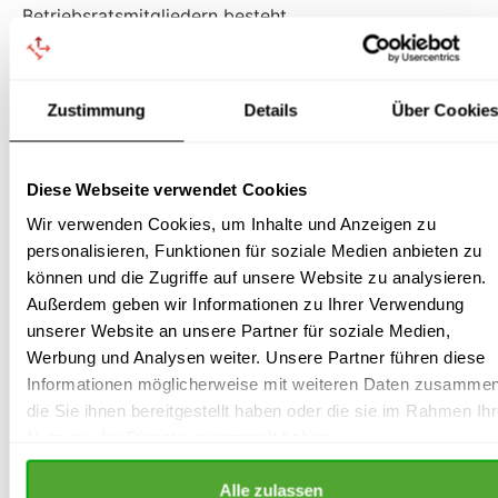
Betriebsratsmitgliedern besteht.
Wie errichtet der
Betriebsrat einen
Zustimmung
Details
Über Cookie
Ausschuss?
Diese Webseite verwendet Cookies
Die Errichtung eines Ausschusses erfolgt dadurch,
Wir verwenden Cookies, um Inhalte und Anzeigen zu
dass der Betriebsrat einen entsprechenden Beschluss
personalisieren, Funktionen für soziale Medien anbieten zu
fasst. Mit diesem Beschluss muss festgelegt werden,
können und die Zugriffe auf unsere Website zu analysieren.
welche konkreten Aufgaben der Ausschuss zu
Außerdem geben wir Informationen zu Ihrer Verwendung
erledigen hat und aus wie vielen Mitgliedern er
unserer Website an unsere Partner für soziale Medien,
besteht. Wie viele Mitglieder ein Ausschuss haben
Werbung und Analysen weiter. Unsere Partner führen diese
soll, kann der Betriebsrat selbst entscheiden.
Informationen möglicherweise mit weiteren Daten zusammen
Außerdem sollte in dem Beschluss auch noch
die Sie ihnen bereitgestellt haben oder die sie im Rahmen Ihr
klargestellt werden, ob es sich um einen
Nutzung der Dienste gesammelt haben.
vorbereitenden Ausschuss oder einen Ausschuss mit
selbständiger Entscheidungskompetenz handelt.
Alle zulassen