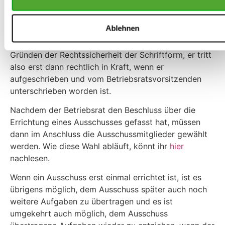
Wichtig: Wenn der Betriebsrat einen Ausschuss mit
selbständiger Entscheidungskompetenz errichten
Ablehnen
willen, muss der Beschluss mit absoluter Mehrheit
gefasst werden und der Beschluss bedarf aus
Gründen der Rechtssicherheit der Schriftform, er tritt
also erst dann rechtlich in Kraft, wenn er
aufgeschrieben und vom Betriebsratsvorsitzenden
unterschrieben worden ist.
Nachdem der Betriebsrat den Beschluss über die
Errichtung eines Ausschusses gefasst hat, müssen
dann im Anschluss die Ausschussmitglieder gewählt
werden. Wie diese Wahl abläuft, könnt ihr
hier
nachlesen.
Wenn ein Ausschuss erst einmal errichtet ist, ist es
übrigens möglich, dem Ausschuss später auch noch
weitere Aufgaben zu übertragen und es ist
umgekehrt auch möglich, dem Ausschuss