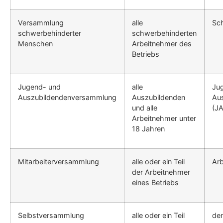
Versammlung
alle
Sc
schwerbehinderter
schwerbehinderten
Menschen
Arbeitnehmer des
Betriebs
Jugend- und
alle
Ju
Auszubildendenversammlung
Auszubildenden
Aus
und alle
(J
Arbeitnehmer unter
18 Jahren
Mitarbeiterversammlung
alle oder ein Teil
Arb
der Arbeitnehmer
eines Betriebs
Selbstversammlung
alle oder ein Teil
den