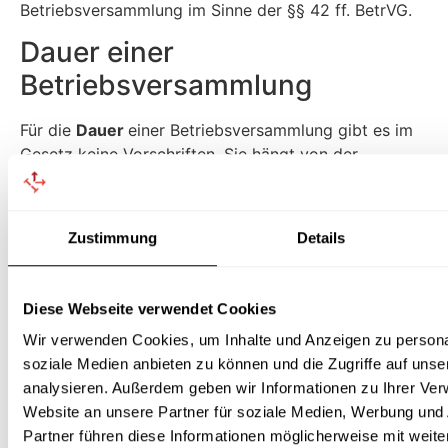
Betriebsversammlung im Sinne der §§ 42 ff. BetrVG.
Dauer einer
Betriebsversammlung
Für die
Dauer
einer Betriebsversammlung gibt es im
Gesetz keine Vorschriften. Sie hängt von der
Tagesordnung und vom konkreten Verlauf der
jeweiligen Versammlung ab. Der Arbeitgeber ist nicht
berechtigt, dem Betriebsrat Vorgaben über die Dauer
Zustimmung
Details
einer Betriebsversammlung zu machen, insbesondere
darf er keine Höchstdauer vorschreiben. Noch nicht
einmal durch eine Vereinbarung zwischen Arbeitgeber
Diese Webseite verwendet Cookies
und Betriebsrat kann die Dauer einer
Wir verwenden Cookies, um Inhalte und Anzeigen zu personal
Betriebsversammlung rechtlich verbindlich festgelegt
soziale Medien anbieten zu können und die Zugriffe auf uns
werden.
analysieren. Außerdem geben wir Informationen zu Ihrer Ve
Betriebsversammlungen können ohne weiteres
Website an unsere Partner für soziale Medien, Werbung und
mehrere Stunden dauern. Wenn eine
Partner führen diese Informationen möglicherweise mit wei