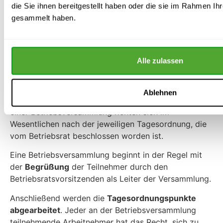
Betriebsversammlung eine längere Zeit dauert, ist für
die Sie ihnen bereitgestellt haben oder die sie im Rahmen Ih
ausreichende Unterbrechungen (Pausen) zu sorgen.
gesammelt haben.
Ablauf einer
Betriebsversammlung
Alle zulassen
Für die Gestaltung und den Ablauf einer
Betriebsversammlung gibt es keine besonderen
Ablehnen
gesetzlichen Vorschriften. Der Ablauf und die Inhalte
einer Betriebsversammlung richten sich im
Wesentlichen nach der jeweiligen Tagesordnung, die
vom Betriebsrat beschlossen worden ist.
Eine Betriebsversammlung beginnt in der Regel mit
der
Begrüßung
der Teilnehmer durch den
Betriebsratsvorsitzenden als Leiter der Versammlung.
Anschließend werden die
Tagesordnungspunkte
abgearbeitet
. Jeder an der Betriebsversammlung
teilnehmende Arbeitnehmer hat das Recht, sich zu