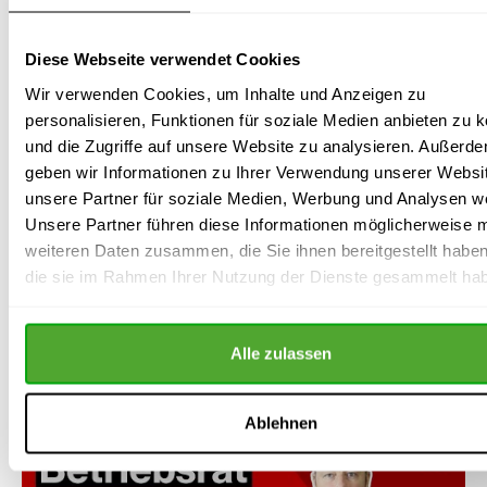
nächsten regelmäßigen Betriebsratswahlen anstehen,
muss einen Wahlvorstand bestellen, der die Neuwahl
des Betriebsrats durchführt.
Diese Webseite verwendet Cookies
Wir verwenden Cookies, um Inhalte und Anzeigen zu
Ganz wichtig: Der Betriebsrat muss den Wahlvorstand
personalisieren, Funktionen für soziale Medien anbieten zu 
so frühzeitig bestellen, dass der Wahlvorstand genug
und die Zugriffe auf unsere Website zu analysieren. Außerd
Zeit hat, die Betriebsratswahl so zu planen und
geben wir Informationen zu Ihrer Verwendung unserer Websi
durchzuführen, dass das Wahlergebnis bekannt
unsere Partner für soziale Medien, Werbung und Analysen we
gegegeben werden kann, bevor die Amtszeit des
Unsere Partner führen diese Informationen möglicherweise m
alten Betriebsrats abläuft. Ansonsten kann es zu einer
weiteren Daten zusammen, die Sie ihnen bereitgestellt habe
betriebsratslosen Zeit kommen.
die sie im Rahmen Ihrer Nutzung der Dienste gesammelt ha
Video: „Betriebsrat:
Beginn und Ende der
Alle zulassen
Amtszeit – Neuwahl“
Ablehnen