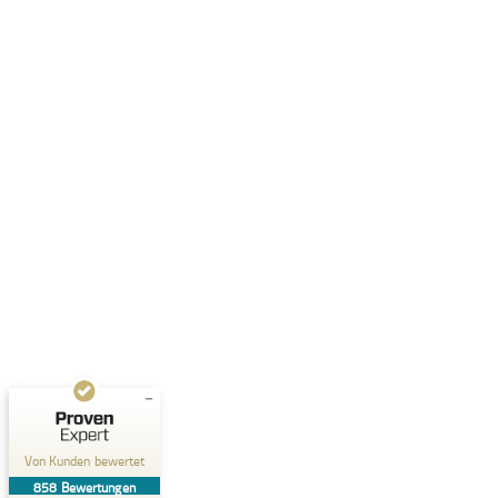
Kundenbewertungen und Erfahrungen zu
Dr. Kluge Seminare
SEHR GUT
%
99
Empfehlungen auf
ProvenExpert.com
5,00
/
4,90
199
659
Bewertungen auf
2
Bewertungen von
ProvenExpert.com
anderen Quellen
Von Kunden bewertet
Blick aufs ProvenExpert-Profil werfen
858
Bewertungen