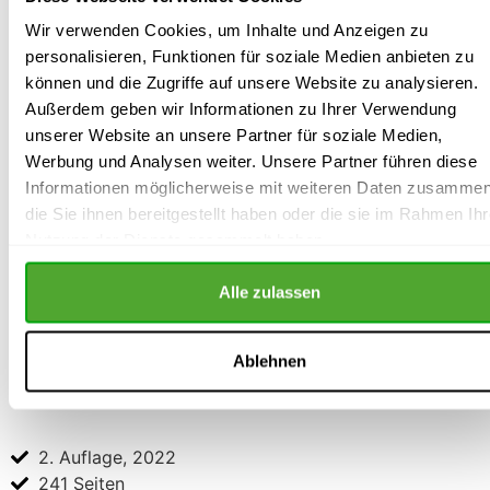
Wir verwenden Cookies, um Inhalte und Anzeigen zu
personalisieren, Funktionen für soziale Medien anbieten zu
Abonnieren
können und die Zugriffe auf unsere Website zu analysieren.
Außerdem geben wir Informationen zu Ihrer Verwendung
Autor: Dr. jur Henning Kluge
unserer Website an unsere Partner für soziale Medien,
Werbung und Analysen weiter. Unsere Partner führen diese
Informationen möglicherweise mit weiteren Daten zusammen
Dr. Henning Kluge ist Rechtsanwalt und Fachwanwalt für
die Sie ihnen bereitgestellt haben oder die sie im Rahmen Ihr
Arbeitsrecht. Er berät und unterstützt Betriebsräte bei
Nutzung der Dienste gesammelt haben.
rechtlichen Fragen und bei Auseinandersetzungen mit
dem Arbeitgeber.
Alle zulassen
Zur Kanzlei
Ablehnen
2. Auflage, 2022
241 Seiten