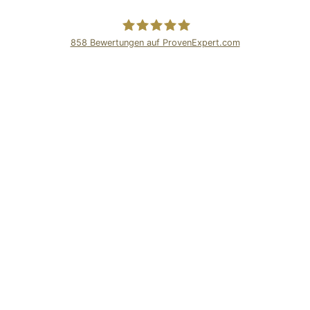
858
Bewertungen auf ProvenExpert.com
Dr.Kluge Seminare
Kundenbewertungen und Erfahrungen zu
Dr. Kluge Seminare
SEHR GUT
%
99