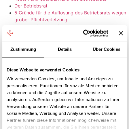
Der Betriebsrat
5 Gründe für die Auflösung des Betriebsrats wegen
grober Pflichtverletzung
6 Gründe für die Anfechtung einer
Betriebsratswahl
Zustimmung
Details
Über Cookies
Die neuesten Betriebsrat Videos von unserem YouTube-
Kanal:
Diese Webseite verwendet Cookies
Load More...
Wir verwenden Cookies, um Inhalte und Anzeigen zu
personalisieren, Funktionen für soziale Medien anbieten
zu können und die Zugriffe auf unsere Website zu
analysieren. Außerdem geben wir Informationen zu Ihrer
Verwendung unserer Website an unsere Partner für
soziale Medien, Werbung und Analysen weiter. Unsere
Partner führen diese Informationen möglicherweise mit
weiteren Daten zusammen, die Sie ihnen bereitgestellt